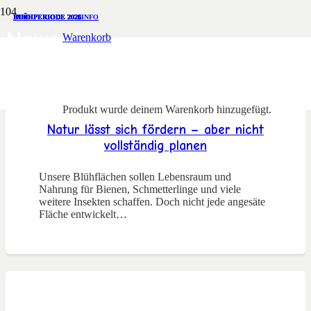
BLÜHPERIODE 2026
BLÜHPERIODE 2026
BLÜHPERIODE 2025
BLÜHPERIODE 2025
INFO
BLÜHPERIODE 2025
INFO
INFO
BLÜHPERIODE 2025
INFO
BLÜHPERIODE 2024
INFO
INFO
News 2
Warenkorb
Produkt
wurde deinem Warenkorb hinzugefügt.
Natur lässt sich fördern – aber nicht
vollständig planen
Unsere Blühflächen sollen Lebensraum und
Nahrung für Bienen, Schmetterlinge und viele
weitere Insekten schaffen. Doch nicht jede angesäte
Fläche entwickelt…